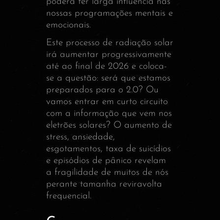
poderá ter larga influência nas
nossas programações mentais e
emocionais.
Este processo de radiação solar
irá aumentar progressivamente
até ao final de 2026 e coloca-
se a questão: será que estamos
preparados para o 2.0? Ou
vamos entrar em curto circuito
com a informação que vem nos
eletrões solares? O aumento de
stress, ansiedade,
esgotamentos, taxa de suicídios
e episódios de pânico revelam
a fragilidade de muitos de nós
perante tamanha reviravolta
frequencial.