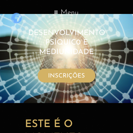
Menu
DESENVOLVIMENTO
PSÍQUIC0 E
MEDIUNIDADE
INSCRIÇÕES
ESTE É O