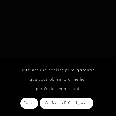
d
e
v
í
d
e
o
este site usa cookies para garantir
que você obtenha a melhor
experiência em nosso site.
Fechar
Ver Termos E Condições >